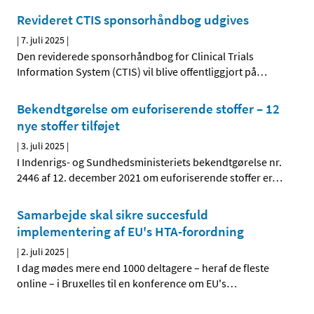
Revideret CTIS sponsorhåndbog udgives
|
7. juli 2025
|
Den reviderede sponsorhåndbog for Clinical Trials
Information System (CTIS) vil blive offentliggjort på
…
Bekendtgørelse om euforiserende stoffer – 12
nye stoffer tilføjet
|
3. juli 2025
|
I Indenrigs- og Sundhedsministeriets bekendtgørelse nr.
2446 af 12. december 2021 om euforiserende stoffer er
…
Samarbejde skal sikre succesfuld
implementering af EU's HTA-forordning
|
2. juli 2025
|
I dag mødes mere end 1000 deltagere – heraf de fleste
online – i Bruxelles til en konference om EU's
…