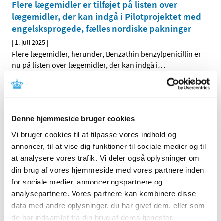
Flere lægemidler er tilføjet på listen over
lægemidler, der kan indgå i Pilotprojektet med
engelsksprogede, fælles nordiske pakninger
|
1. juli 2025
|
Flere lægemidler, herunder, Benzathin benzylpenicillin er
nu på listen over lægemidler, der kan indgå i
…
Indenrigs- og sundhedsministeren har delvist
aktiveret det statslige lægemiddelberedskab
til og med den 31. december 2025
Denne hjemmeside bruger cookies
|
1. juli 2025
|
Vi bruger cookies til at tilpasse vores indhold og
Lægemiddelstyrelsen har indstillet, at indenrigs- og
annoncer, til at vise dig funktioner til sociale medier og til
sundhedsministeren forlænger den delvise aktivering
…
at analysere vores trafik. Vi deler også oplysninger om
din brug af vores hjemmeside med vores partnere inden
Ansøgninger om ekstraordinært tilskud til
for sociale medier, annonceringspartnere og
apotekere
analysepartnere. Vores partnere kan kombinere disse
|
1. juli 2025
|
data med andre oplysninger, du har givet dem, eller som
Lægemiddelstyrelsen indkalder hermed ansøgninger til
de har indsamlet fra din brug af deres tjenester.