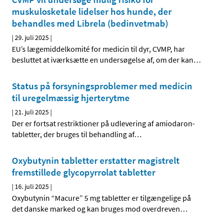
muskulosketale lidelser hos hunde, der
behandles med Librela (bedinvetmab)
|
29. juli 2025
|
EU’s lægemiddelkomité for medicin til dyr, CVMP, har
besluttet at iværksætte en undersøgelse af, om der kan
…
Status på forsyningsproblemer med medicin
til uregelmæssig hjerterytme
|
21. juli 2025
|
Der er fortsat restriktioner på udlevering af amiodaron-
tabletter, der bruges til behandling af
…
Oxybutynin tabletter erstatter magistrelt
fremstillede glycopyrrolat tabletter
|
16. juli 2025
|
Oxybutynin “Macure” 5 mg tabletter er tilgængelige på
det danske marked og kan bruges mod overdreven
…