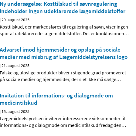
Ny undersøgelse: Kosttilskud til søvnregulering
indeholder ingen udeklarerede lægemiddelstoffer
|
29. august 2025
|
Kosttilskud, der markedsføres til regulering af søvn, viser ingen
spor af udeklarerede lægemiddelstoffer. Det er konklusionen
…
Advarsel imod hjemmesider og opslag på sociale
medier med misbrug af Lægemiddelstyrelsens logo
|
21. august 2025
|
Falske og ulovlige produkter bliver i stigende grad promoveret
på sociale medier og hjemmesider, der slet ikke må sælge
…
Invitation til informations- og dialogmøde om
medicintilskud
|
15. august 2025
|
Lægemiddelstyrelsen inviterer interesserede virksomheder til
informations- og dialogmøde om medicintilskud fredag den
…