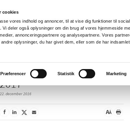
 cookies
passe vores indhold og annoncer, til at vise dig funktioner til soci
Nyheder
Om os
Kontakt
fik. Vi deler også oplysninger om din brug af vores hjemmeside m
 medier, annonceringspartnere og analysepartnere. Vores partne
 og
Tilskud og
Apoteker og salg af
Me
ndre oplysninger, du har givet dem, eller som de har indsamlet 
rmation
priser
medicin
ud
Præferencer
Statistik
Marketing
2017
22. december 2016