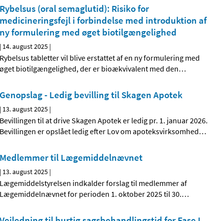
Rybelsus (oral semaglutid): Risiko for
medicineringsfejl i forbindelse med introduktion af
ny formulering med øget biotilgængelighed
|
14. august 2025
|
Rybelsus tabletter vil blive erstattet af en ny formulering med
øget biotilgængelighed, der er bioækvivalent med den
…
Genopslag - Ledig bevilling til Skagen Apotek
|
13. august 2025
|
Bevillingen til at drive Skagen Apotek er ledig pr. 1. januar 2026.
Bevillingen er opslået ledig efter Lov om apoteksvirksomhed
…
Medlemmer til Lægemiddelnævnet
|
13. august 2025
|
Lægemiddelstyrelsen indkalder forslag til medlemmer af
Lægemiddelnævnet for perioden 1. oktober 2025 til 30.
…
Vejledning til hurtig sagsbehandlingstid for Fase I