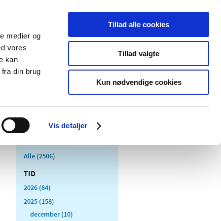
Tillad alle cookies
ale medier og
Udgivelser
Cookies
ed vores
Tillad valgte
re kan
dicinsk
Særlige
fra din brug
styr
produktområder
Kun nødvendige cookies
Vis detaljer
Alle (2506)
TID
2026 (84)
2025 (158)
december (10)