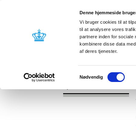
Denne hjemmeside bruger
Vi bruger cookies til at til
til at analysere vores tra
partnere inden for sociale
Godkendelse og
Bivirkninger
kombinere disse data med a
kontrol
produktinfo
af deres tjenester.
/
Nyheder
2017
Samtykkevalg
Nødvendig
Nyheder