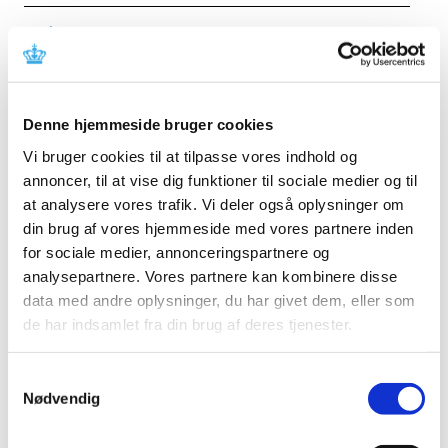
Forrige
1
3
4
5
…
Alle (2506)
Denne hjemmeside bruger cookies
TID
Vi bruger cookies til at tilpasse vores indhold og
2026 (84)
annoncer, til at vise dig funktioner til sociale medier og til
august (1)
at analysere vores trafik. Vi deler også oplysninger om
juli (13)
din brug af vores hjemmeside med vores partnere inden
juni (12)
for sociale medier, annonceringspartnere og
maj (10)
analysepartnere. Vores partnere kan kombinere disse
april (6)
data med andre oplysninger, du har givet dem, eller som
marts (15)
de har indsamlet fra din brug af deres tjenester.
februar (11)
januar (16)
Samtykkevalg
Nødvendig
2025 (158)
2024 (224)