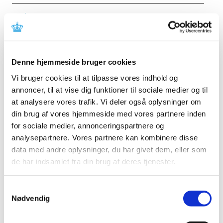
Forrige
1
3
4
5
…
Alle (2506)
Denne hjemmeside bruger cookies
TID
Vi bruger cookies til at tilpasse vores indhold og
2026 (84)
annoncer, til at vise dig funktioner til sociale medier og til
august (1)
at analysere vores trafik. Vi deler også oplysninger om
juli (13)
din brug af vores hjemmeside med vores partnere inden
juni (12)
for sociale medier, annonceringspartnere og
maj (10)
analysepartnere. Vores partnere kan kombinere disse
april (6)
data med andre oplysninger, du har givet dem, eller som
marts (15)
de har indsamlet fra din brug af deres tjenester.
februar (11)
januar (16)
Samtykkevalg
Nødvendig
2025 (158)
2024 (224)