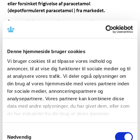
eller forsinket frigivelse af paracetamol
(depotformuleret paracetamol ) fra markedet.
Årsagen til tilbagetrækningen er vanskeligheder ved
behandling af overdosering - ved normal anvendelse er
depotformuleret paracetamol sikkert at anvende.
Paracetamol-lægemidler med øjeblikkelig frigivelse
Denne hjemmeside bruger cookies
påvirkes ikke, men vil være tilgængelige som før.
Vi bruger cookies til at tilpasse vores indhold og
Tilbagetrækningen forventes effektueret inden for nogle
annoncer, til at vise dig funktioner til sociale medier og til
måneder og gælder for følgende produkter:
at analysere vores trafik. Vi deler også oplysninger om
din brug af vores hjemmeside med vores partnere inden
Pinex Retard
for sociale medier, annonceringspartnere og
Panodiltabletter med modificeret udløsning
analysepartnere. Vores partnere kan kombinere disse
Panodil Retard.
data med andre oplysninger, du har givet dem, eller som
de har indsamlet fra din brug af deres tjenester.
Indtil tilbagetrækningen finder sted kan depotformuleret
paracetamol-produkter fortsat udleveres på apotekerne.
Samtykkevalg
Nødvendig
Når tilbagetrækningen har fundet sted, kan l
æger i