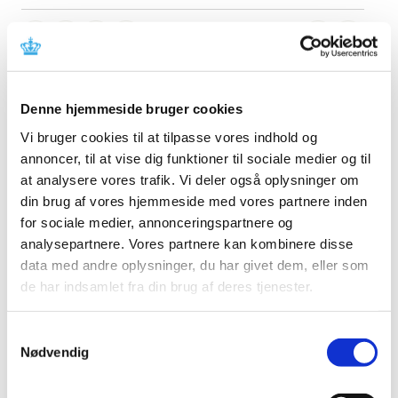
Medicintilskudsnævnets 3. forslag til fremtidig
tilskudsstatus for medicin mod astma og KOL har været i
Denne hjemmeside bruger cookies
høring med frist den 8. juni 2017.
Vi bruger cookies til at tilpasse vores indhold og
annoncer, til at vise dig funktioner til sociale medier og til
Medicintilskudsnævnet har modtaget høringssvar fra 12
at analysere vores trafik. Vi deler også oplysninger om
forskellige interessenter:
din brug af vores hjemmeside med vores partnere inden
Svar på Medicintilskudsnævnets høring over nævnets 3.
for sociale medier, annonceringspartnere og
forslag til tilskudsstatus for lægemidler mod astma og
analysepartnere. Vores partnere kan kombinere disse
KOL
data med andre oplysninger, du har givet dem, eller som
de har indsamlet fra din brug af deres tjenester.
Medicintilskudsnævnet har drøftet høringssvarene på sit
møde den 20. juni 2017 og vil fortsætte sine drøftelser på
kommende møder.
Samtykkevalg
Nødvendig
Relateret indhold