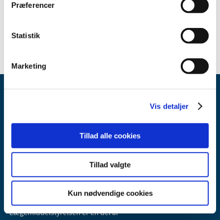
Præferencer
Status for revurdering af lægemidlers tilskud
Statistik
Marketing
Vis detaljer
Tillad alle cookies
Lægemiddelstyrelsen
Tillad valgte
Axel Heides Gade 1
2300 København S
Email:
dkma@dkma.dk
Kun nødvendige cookies
Lægemiddelstyrelsen er en del af