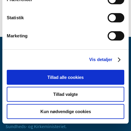
Statistik
Marketing
Vis detaljer
Tillad alle cookies
Lægemiddelstyrelsen
Axel Heides Gade 1
Tillad valgte
2300 København S
Email:
dkma@dkma.dk
Kun nødvendige cookies
Lægemiddelstyrelsen er en del af
Sundheds- og Kirkeministeriet.