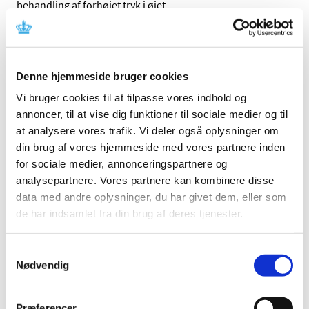
behandling af forhøjet tryk i øjet.
Monoprost i enkeltdosisbeholder har aktuelt generelt
tilskud og markedsføres til en pris, der ligger på niveau
med Monoprost i flaske uden konserveringsmiddel. Med
Denne hjemmeside bruger cookies
henvisning til lighedsprincippet får Monoprost i flaske
uden konserveringsmiddel derfor generelt tilskud.
Vi bruger cookies til at tilpasse vores indhold og
annoncer, til at vise dig funktioner til sociale medier og til
Link
at analysere vores trafik. Vi deler også oplysninger om
Lægemiddelstyrelsens afgørelse om generelt tilskud til
din brug af vores hjemmeside med vores partnere inden
Monoprost i flaske
. (pdf)
for sociale medier, annonceringspartnere og
analysepartnere. Vores partnere kan kombinere disse
data med andre oplysninger, du har givet dem, eller som
Emner
de har indsamlet fra din brug af deres tjenester.
Afgørelser om generelt tilskud
Samtykkevalg
Nødvendig
Relateret indhold
Afgørelser om generelt tilskud til medicin
Præferencer