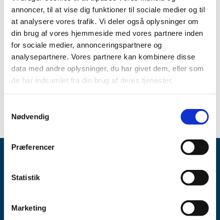
opslået ledig efter Lov om apoteksvirksomhed § 15, stk. 1
annoncer, til at vise dig funktioner til sociale medier og til
og stk. 2.
at analysere vores trafik. Vi deler også oplysninger om
din brug af vores hjemmeside med vores partnere inden
Emner
for sociale medier, annonceringspartnere og
analysepartnere. Vores partnere kan kombinere disse
Apoteker
Apotekerbevillinger
data med andre oplysninger, du har givet dem, eller som
de har indsamlet fra din brug af deres tjenester.
Udnævnelser til apoteker
Samtykkevalg
Nødvendig
Præferencer
Statistik
Marketing
Lægemiddelstyrelsen