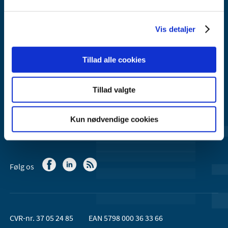
Axel Heides Gade 1
2300 København S
Vis detaljer
Email:
dkma@dkma.dk
Lægemiddelstyrelsen er en del af
Tillad alle cookies
Sundheds- og Kirkeministeriet.
Tillad valgte
Kontakt Lægemiddelstyrelsen
44 88 95 95 (kl. 9 - 15)
Kun nødvendige cookies
Følg os
CVR-nr. 37 05 24 85
EAN 5798 000 36 33 66