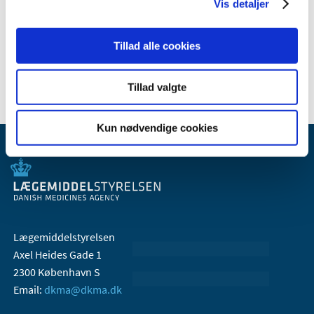
Vis detaljer
Apoteker
Apotekerbevillinger
Tillad alle cookies
Ledige apoteker
Tillad valgte
Kun nødvendige cookies
Lægemiddelstyrelsen
Axel Heides Gade 1
2300 København S
Email:
dkma@dkma.dk