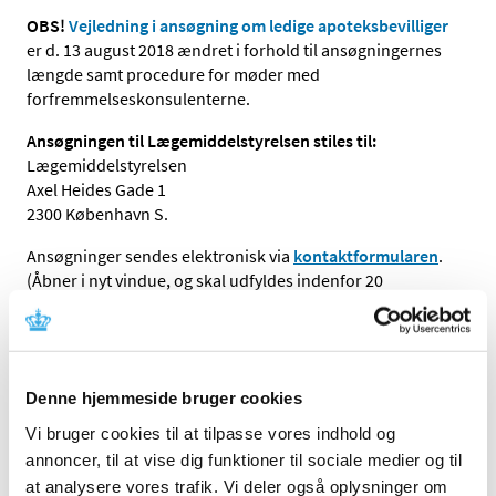
OBS!
Vejledning i ansøgning om ledige apoteksbevilliger
er d. 13 august 2018 ændret i forhold til ansøgningernes
længde samt procedure for møder med
forfremmelseskonsulenterne.
Ansøgningen til Lægemiddelstyrelsen stiles til:
Lægemiddelstyrelsen
Axel Heides Gade 1
2300 København S.
Ansøgninger sendes elektronisk via
kontaktformularen
.
(Åbner i nyt vindue, og skal udfyldes indenfor 20
minutter, ellers modtager vi den ikke). Man kan højest
sende én fil eller én zip-fil mappe.
Ansøgningen skal være Lægemiddelstyrelsen i hænde
senest den 22. marts 2019 kl. 12.00.
Denne hjemmeside bruger cookies
Vi bruger cookies til at tilpasse vores indhold og
Rekvirering af oplysninger vedr. Stenløse Apotek nr. 369
annoncer, til at vise dig funktioner til sociale medier og til
Økonomiske oplysninger og apotekerens beskrivelse af
at analysere vores trafik. Vi deler også oplysninger om