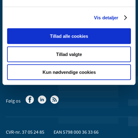
Axel Heides Gade 1
2300 København S
Vis detaljer
Email:
dkma@dkma.dk
Lægemiddelstyrelsen er en del af
Tillad alle cookies
Sundheds- og Kirkeministeriet.
Tillad valgte
Kontakt Lægemiddelstyrelsen
44 88 95 95 (kl. 9 - 15)
Kun nødvendige cookies
Følg os
CVR-nr. 37 05 24 85
EAN 5798 000 36 33 66