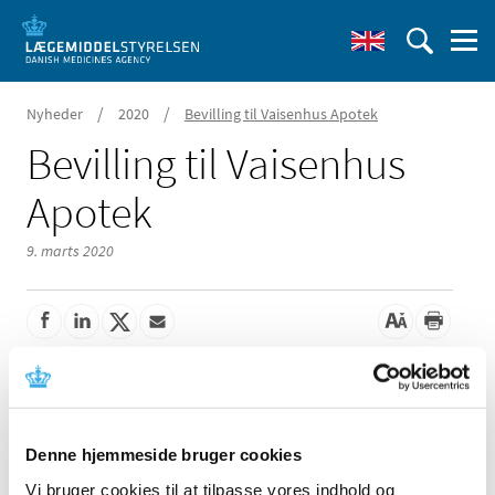
/
/
Nyheder
2020
Bevilling til Vaisenhus Apotek
Bevilling til Vaisenhus
Apotek
9. marts 2020
Lægemiddelstyrelsen har den 4. marts 2020 meddelt at
Bilal Habes Sadeg Marashdeh får bevilling til at drive
Vaisenhus Apotek.
Denne hjemmeside bruger cookies
Der har været 6 ansøgere til bevillingen. Bevillingen har
Vi bruger cookies til at tilpasse vores indhold og