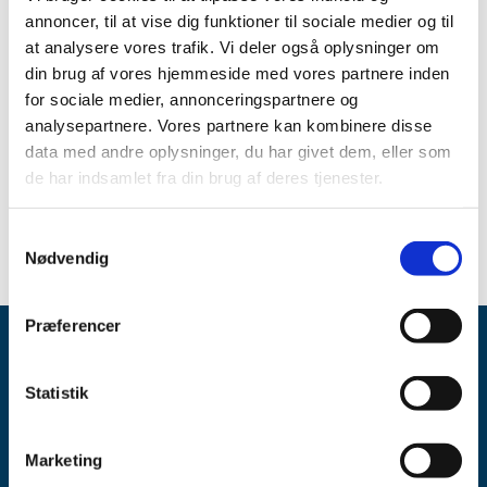
været opslået ledig efter Lov om apoteksvirksomhed §15,
annoncer, til at vise dig funktioner til sociale medier og til
stk. 1 og stk. 2.
at analysere vores trafik. Vi deler også oplysninger om
din brug af vores hjemmeside med vores partnere inden
Emner
for sociale medier, annonceringspartnere og
analysepartnere. Vores partnere kan kombinere disse
Apoteker
Apotekerbevillinger
data med andre oplysninger, du har givet dem, eller som
de har indsamlet fra din brug af deres tjenester.
Udnævnelser til apoteker
Samtykkevalg
Nødvendig
Præferencer
Statistik
Marketing
Lægemiddelstyrelsen