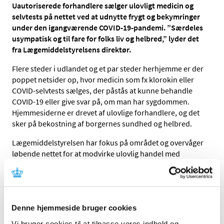
Uautoriserede forhandlere sælger ulovligt medicin og
selvtests på nettet ved at udnytte frygt og bekymringer
under den igangværende COVID-19-pandemi. ”Særdeles
usympatisk og til fare for folks liv og helbred,” lyder det
fra Lægemiddelstyrelsens direktør.
Flere steder i udlandet og et par steder herhjemme er der
poppet netsider op, hvor medicin som fx klorokin eller
COVID-selvtests sælges, der påstås at kunne behandle
COVID-19 eller give svar på, om man har sygdommen.
Hjemmesiderne er drevet af ulovlige forhandlere, og det
sker på bekostning af borgernes sundhed og helbred.
Lægemiddelstyrelsen har fokus på området og overvåger
løbende nettet for at modvirke ulovlig handel med
medicin og medicinsk udstyr.
Lægemiddelstyrelsens direktør, Thomas Senderovitz,
advarer mod de ulovlige netsider.
Denne hjemmeside bruger cookies
- Det er folk, der slår plat på den situation, vi befinder os i.
Vi bruger cookies til at tilpasse vores indhold og