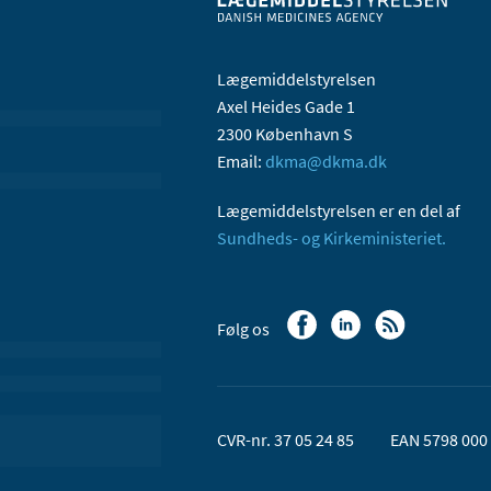
Lægemiddelstyrelsen
Axel Heides Gade 1
2300 København S
Email:
dkma@dkma.dk
Lægemiddelstyrelsen er en del af
Sundheds- og Kirkeministeriet.
Følg os
CVR-nr. 37 05 24 85
EAN 5798 000 