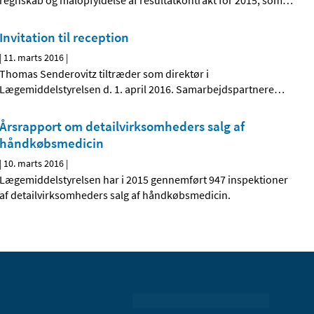
regnskab og målopfyldelse af resultatkontrakt for 2015, som
…
Invitation til reception
|
11. marts 2016
|
Thomas Senderovitz tiltræder som direktør i
Lægemiddelstyrelsen d. 1. april 2016. Samarbejdspartnere
…
Årsrapport om detailvirksomheders salg af
håndkøbsmedicin
|
10. marts 2016
|
Lægemiddelstyrelsen har i 2015 gennemført 947 inspektioner
af detailvirksomheders salg af håndkøbsmedicin.