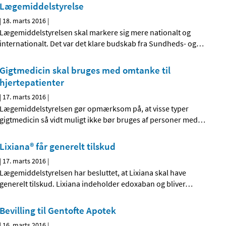
Lægemiddelstyrelse
|
18. marts 2016
|
Lægemiddelstyrelsen skal markere sig mere nationalt og
internationalt. Det var det klare budskab fra Sundheds- og
…
Gigtmedicin skal bruges med omtanke til
hjertepatienter
|
17. marts 2016
|
Lægemiddelstyrelsen gør opmærksom på, at visse typer
gigtmedicin så vidt muligt ikke bør bruges af personer med
…
Lixiana® får generelt tilskud
|
17. marts 2016
|
Lægemiddelstyrelsen har besluttet, at Lixiana skal have
generelt tilskud. Lixiana indeholder edoxaban og bliver
…
Bevilling til Gentofte Apotek
|
16. marts 2016
|