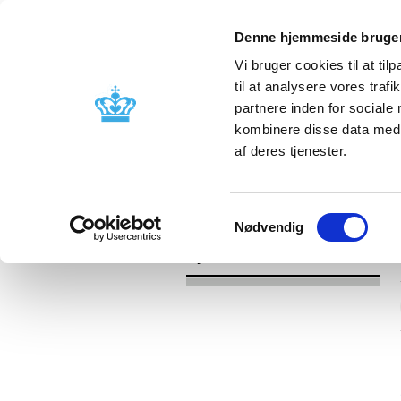
Denne hjemmeside bruger
Vi bruger cookies til at til
til at analysere vores tra
partnere inden for sociale
Godkendelse og
Bivirkninger
kombinere disse data med a
kontrol
produktinfo
af deres tjenester.
/
Nyheder
2021
Samtykkevalg
Nødvendig
Nyheder