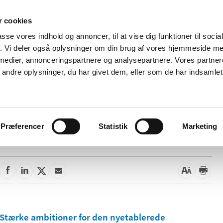
 cookies
passe vores indhold og annoncer, til at vise dig funktioner til soci
Nyheder
Om os
Kontakt
fik. Vi deler også oplysninger om din brug af vores hjemmeside m
 medier, annonceringspartnere og analysepartnere. Vores partne
 og
Tilskud og
Apoteker og salg af
Me
ndre oplysninger, du har givet dem, eller som de har indsamlet 
rmation
priser
medicin
ud
Præferencer
Statistik
Marketing
26. november 2021
Stærke ambitioner for den nyetablerede