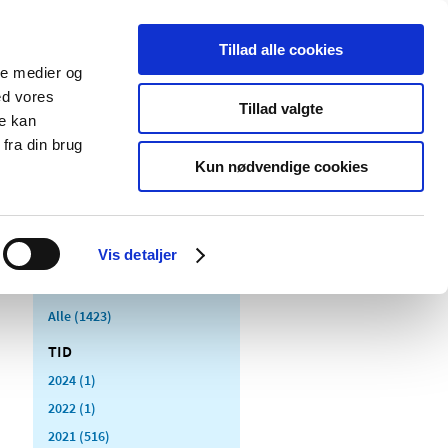
Tillad alle cookies
ale medier og
Udgivelser
Cookies
ed vores
Tillad valgte
re kan
dicinsk
Særlige
fra din brug
styr
produktområder
Kun nødvendige cookies
Vis detaljer
Alle (1423)
TID
2024 (1)
2022 (1)
2021 (516)