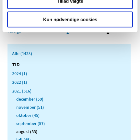
Tillad valgte
vaxi-test
|
4. august 2021
|
Kun nødvendige cookies
Forrige
1
2
Alle (1423)
TID
2024 (1)
2022 (1)
2021 (516)
december (50)
november (51)
oktober (45)
september (57)
august (33)
juli (45)