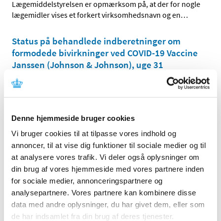
Lægemiddelstyrelsen er opmærksom på, at der for nogle
lægemidler vises et forkert virksomhedsnavn og en
…
Status på behandlede indberetninger om
formodede bivirkninger ved COVID-19 Vaccine
Janssen (Johnson & Johnson), uge 31
|
5. august 2021
|
Lægemiddelstyrelsen har frem til den 3. august 2021
modtaget 431 indberetninger om formodede
…
Denne hjemmeside bruger cookies
Status på behandlede indberetninger om
Vi bruger cookies til at tilpasse vores indhold og
formodede bivirkninger ved Spikevax
annoncer, til at vise dig funktioner til sociale medier og til
(Moderna), uge 31
at analysere vores trafik. Vi deler også oplysninger om
|
5. august 2021
|
din brug af vores hjemmeside med vores partnere inden
Lægemiddelstyrelsen har behandlet i alt 1.443
for sociale medier, annonceringspartnere og
indberetninger om formodede bivirkninger ved
…
analysepartnere. Vores partnere kan kombinere disse
data med andre oplysninger, du har givet dem, eller som
Status på behandlede indberetninger om
de har indsamlet fra din brug af deres tjenester.