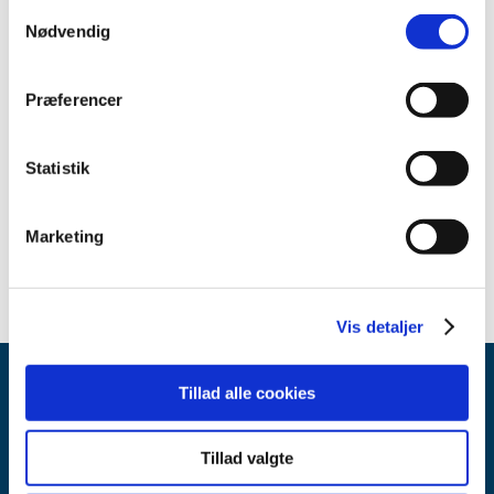
prisen ved ekspeditionen på apoteket. Se grænserne
Samtykkevalg
for medicintilskud her:
medicintilskudsgrænser
Nødvendig
Præferencer
Læs Lægemiddelstyrelsens afgørelse (pdf)
Statistik
Emner
Afgørelser om generelt tilskud
Marketing
Vis detaljer
Tillad alle cookies
Tillad valgte