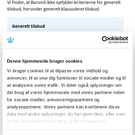
Vi finder, at Buronil ikke opfylder kriterierne for generelt
tilskud, herunder generelt klausuleret tilskud.
Generelt tilskud
Når medicin får generelt tilskud, betyder det, at alle
patienter får automatisk tilskud til den pågældende
medicin, når medicinen købes på recept på
apoteket. Tilskuddet bliver automatisk fratrukket
Denne hjemmeside bruger cookies
prisen ved ekspeditionen på apoteket. Se grænserne
for medicintilskud her:
medicintilskudsgrænser
Vi bruger cookies til at tilpasse vores indhold og
annoncer, til at vise dig funktioner til sociale medier og til
Generelt klausuleret tilskud
at analysere vores trafik. Vi deler også oplysninger om
Hvis en medicin har generelt klausuleret tilskud,
din brug af vores hjemmeside med vores partnere inden
betyder det, at det kun er patienter, der opfylder
for sociale medier, annonceringspartnere og
nogle særlige betingelser, der kan få tilskud til
analysepartnere. Vores partnere kan kombinere disse
medicinen. Det er den behandlende læge, der
data med andre oplysninger, du har givet dem, eller som
vurderer, om en patient er omfattet af de særlige
de har indsamlet fra din brug af deres tjenester.
betingelser. Lægen skal i de tilfælde skrive ”Tilskud”
på recepten. Tilskuddet bliver automatisk fratrukket