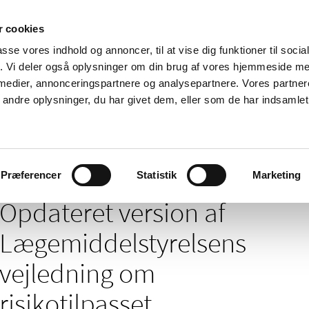
 cookies
passe vores indhold og annoncer, til at vise dig funktioner til soci
Nyheder
Om os
Kontakt
fik. Vi deler også oplysninger om din brug af vores hjemmeside m
 medier, annonceringspartnere og analysepartnere. Vores partne
 og
Tilskud og
Apoteker og salg af
Me
ndre oplysninger, du har givet dem, eller som de har indsamlet 
rmation
priser
medicin
ud
n af Lægemiddelstyrelsens vejledning om risikotilpasset bivirkningsregistrer
Præferencer
Statistik
Marketing
Opdateret version af
Lægemiddelstyrelsens
vejledning om
risikotilpasset