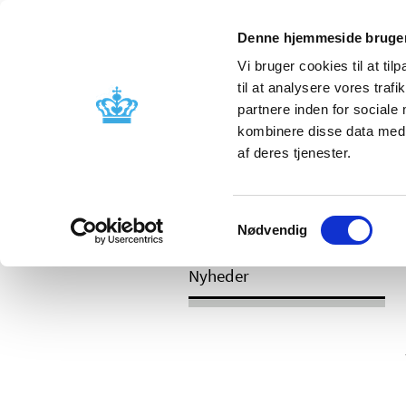
Denne hjemmeside bruger
Vi bruger cookies til at til
til at analysere vores tra
partnere inden for sociale
Godkendelse og
Bivirkninger
kombinere disse data med a
kontrol
produktinfo
af deres tjenester.
/
/
Nyheder
2024
Opdateret versio
Samtykkevalg
nu tilgængelig på hjemmesiden
Nødvendig
Nyheder