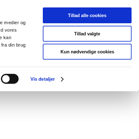
Tillad alle cookies
ale medier og
Udgivelser
Cookies
ed vores
Tillad valgte
re kan
dicinsk
Særlige
fra din brug
styr
produktområder
Kun nødvendige cookies
ing og rapportering i kliniske forsøg er
Vis detaljer