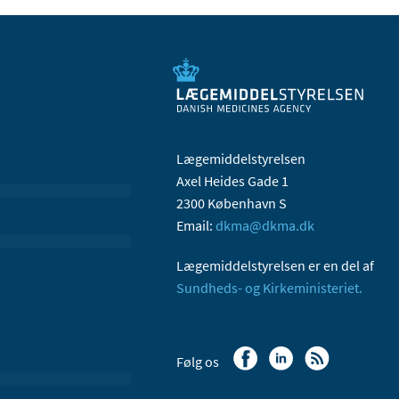
Lægemiddelstyrelsen
Axel Heides Gade 1
2300 København S
Email:
dkma@dkma.dk
Lægemiddelstyrelsen er en del af
Sundheds- og Kirkeministeriet.
Følg os