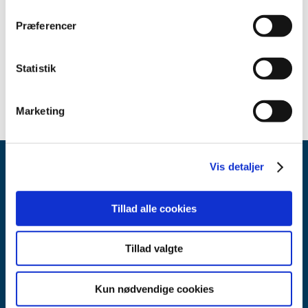
Kontakt
Præferencer
godkendelse@dkma.dk
Statistik
Marketing
Vis detaljer
Tillad alle cookies
Tillad valgte
Lægemiddelstyrelsen
Axel Heides Gade 1
2300 København S
Kun nødvendige cookies
Email:
dkma@dkma.dk