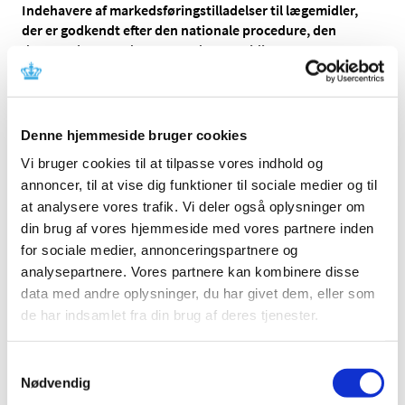
Indehavere af markedsføringstilladelser til lægemidler,
der er godkendt efter den nationale procedure, den
decentrale procedure, samt den gensidige
anerkendelsesprocedure, skal være opmærksomme på
ændrede ATC-koder for 2024.
Ændringerne foretages i henhold til WHOCC’s
Denne hjemmeside bruger cookies
opdateringer af ATC-koderne for
humane lægemidler
, og
kan ses i Medicinpriser fra den 22. januar 2024, samt
nye
Vi bruger cookies til at tilpasse vores indhold og
ATC-koder for veterinære lægemidler
og
ændrede ATC-
annoncer, til at vise dig funktioner til sociale medier og til
koder for veterinære lægemidler
, der vil fremgå i
at analysere vores trafik. Vi deler også oplysninger om
Medicinpriser på et senere tidspunkt.
din brug af vores hjemmeside med vores partnere inden
for sociale medier, annonceringspartnere og
Hvis ATC-kode eller tekst er ændret for et lægemiddel,
analysepartnere. Vores partnere kan kombinere disse
der er godkendt efter den nationale procedure, den
data med andre oplysninger, du har givet dem, eller som
decentrale procedure, eller den gensidige
de har indsamlet fra din brug af deres tjenester.
anerkendelsesprocedure, skal indehaver af
markedsføringstilladelsen søge om opdatering af
produktresumeet, jf.
Vejledning om variationer af
Samtykkevalg
markedsføringstilladelser til lægemidler
.
Nødvendig