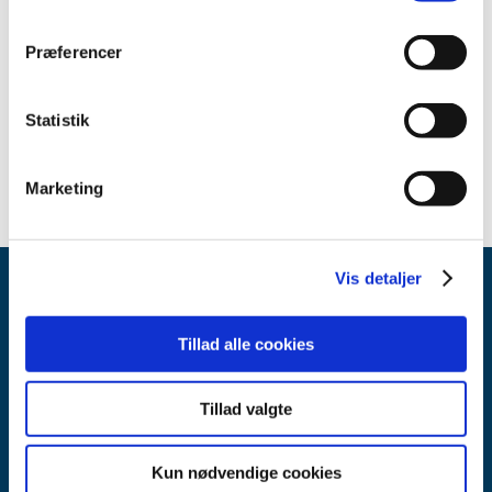
Begge dokumenter er også tilgængelige på Kliniske
Forsøgs hjemmeside under
Spørgsmål og Svar.
Præferencer
Emner
Statistik
Kliniske forsøg
Marketing
Vis detaljer
Tillad alle cookies
Tillad valgte
Lægemiddelstyrelsen
Axel Heides Gade 1
Kun nødvendige cookies
2300 København S