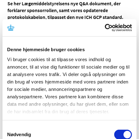
Se her Lægemiddelstyrelsens nye Q&A dokument, der
forklarer sponsorrollen, samt vores opdaterede
protokolskabelon, tilpasset den nye ICH GCP standard.
I Lægemiddelstyrelsen arbejder vi løbende på at gøre det
lettere for sponsorer at forstå krav og forventninger til
anmeldelse og udførelse af kliniske forsøg.
Denne hjemmeside bruger cookies
På den baggrund har vi netop udarbejdet et
nyt Q&A-
Vi bruger cookies til at tilpasse vores indhold og
dokument, der sætter fokus på sponsors rolle og ansvar
annoncer, til at vise dig funktioner til sociale medier og til
i kliniske forsøg.
Dokumentet giver svar på, hvilke
at analysere vores trafik. Vi deler også oplysninger om
forventninger Lægemiddelstyrelsen har til sponsorrollen
og de forpligtigelser som følger med. Det er relevant ikke
din brug af vores hjemmeside med vores partnere inden
mindst, når et hospital eller en hospitalsafdeling
for sociale medier, annonceringspartnere og
anmeldes som sponsor for et klinisk lægemiddelforsøg.
analysepartnere. Vores partnere kan kombinere disse
data med andre oplysninger, du har givet dem, eller som
Samtidig har vi opdateret vores
protokolskabelon, så den
de har indsamlet fra din brug af deres tjenester.
afspejler kravene i den nyligt reviderede ICH GCP-
standard.
Blandt andet er begrebet sponsor oversight nu
indarbejdet i skabelonen.
Samtykkevalg
Nødvendig