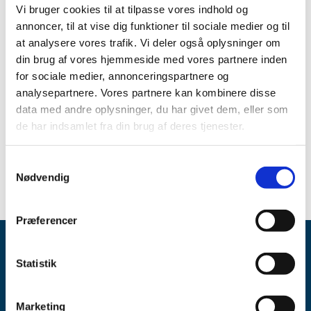
Lægemiddelstyrelsen har givet ny tilladelse til ordination
Vi bruger cookies til at tilpasse vores indhold og
og udlevering af udenlandsk lægemiddel indeholdende
annoncer, til at vise dig funktioner til sociale medier og til
mebendazol efter lægemiddellovens § 29, stk. 2:
at analysere vores trafik. Vi deler også oplysninger om
din brug af vores hjemmeside med vores partnere inden
Vermox ”Janssen-Cilag" tabletter 100 mg
for sociale medier, annonceringspartnere og
analysepartnere. Vores partnere kan kombinere disse
Husk, at det fulde handelsnavn skal fremgå af recepten.
data med andre oplysninger, du har givet dem, eller som
Se tilladelsen med relevante oplysninger om lægemidlet
de har indsamlet fra din brug af deres tjenester.
her:
Udenlandske lægemidler som kan udleveres efter
lægemiddellovens § 29, stk. 2 (laegemiddelstyrelsen.dk)
Samtykkevalg
Nødvendig
Præferencer
Statistik
Marketing