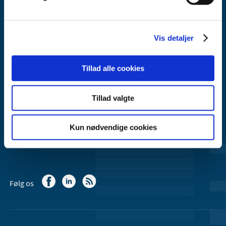
Lægemiddelstyrelsen
Axel Heides Gade 1
Vis detaljer
2300 København S
Email:
dkma@dkma.dk
Tillad alle cookies
Lægemiddelstyrelsen er en del af
Sundheds- og Kirkeministeriet.
Tillad valgte
Kontakt Lægemiddelstyrelsen
Kun nødvendige cookies
44 88 95 95 (kl. 9 - 15)
Følg os