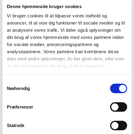
2017 (167)
Denne hjemmeside bruger cookies
2016 (167)
Vi bruger cookies til at tilpasse vores indhold og
2015 (33)
annoncer, til at vise dig funktioner til sociale medier og til
2014 (44)
at analysere vores trafik. Vi deler også oplysninger om
din brug af vores hjemmeside med vores partnere inden
2013 (49)
for sociale medier, annonceringspartnere og
2012 (44)
analysepartnere. Vores partnere kan kombinere disse
2011 (13)
data med andre oplysninger, du har givet dem, eller som
2010 (7)
de har indsamlet fra din brug af deres tjenester.
2009 (14)
2008 (8)
Samtykkevalg
2007 (3)
Nødvendig
2006 (9)
2005 (2)
Præferencer
november (1)
juni (1)
Statistik