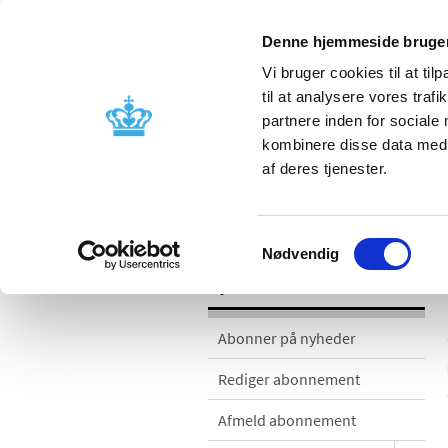
Denne hjemmeside bruger
Vi bruger cookies til at til
til at analysere vores tra
partnere inden for sociale
Godkendelse og
Bivirkninger
kombinere disse data med a
kontrol
produktinfo
af deres tjenester.
Nyheder
Samtykkevalg
Nødvendig
Nyheder
Abonner på nyheder
Rediger abonnement
Afmeld abonnement