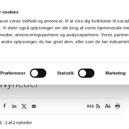
 cookies
passe vores indhold og annoncer, til at vise dig funktioner til soci
Nyheder
Om os
Kontakt
fik. Vi deler også oplysninger om din brug af vores hjemmeside m
 medier, annonceringspartnere og analysepartnere. Vores partne
 og
Tilskud og
Apoteker og salg af
Me
ndre oplysninger, du har givet dem, eller som de har indsamlet 
rmation
priser
medicin
ud
Præferencer
Statistik
Marketing
Nyheder
1 - 2 af 2 nyheder