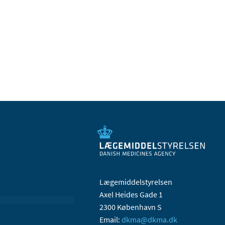
Lægemiddelstyrelsen
Axel Heides Gade 1
2300 København S
Email:
dkma@dkma.dk