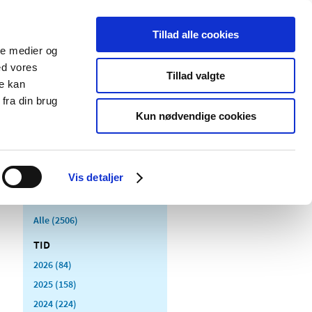
Tillad alle cookies
ale medier og
Udgivelser
Cookies
ed vores
Tillad valgte
re kan
dicinsk
Særlige
fra din brug
styr
produktområder
Kun nødvendige cookies
Vis detaljer
Alle (2506)
TID
2026 (84)
2025 (158)
2024 (224)