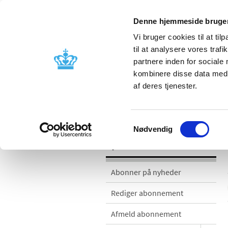
Denne hjemmeside bruger
Vi bruger cookies til at til
til at analysere vores tra
partnere inden for sociale
Godkendelse og
Bivirkninger
kombinere disse data med a
kontrol
produktinfo
af deres tjenester.
Nyheder
Samtykkevalg
Nødvendig
Nyheder
Abonner på nyheder
Rediger abonnement
Afmeld abonnement