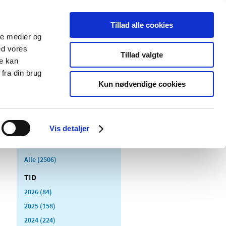
Tillad alle cookies
ale medier og
Udgivelser
Cookies
ed vores
Tillad valgte
re kan
dicinsk
Særlige
fra din brug
styr
produktområder
Kun nødvendige cookies
Vis detaljer
Alle (2506)
TID
2026 (84)
2025 (158)
2024 (224)