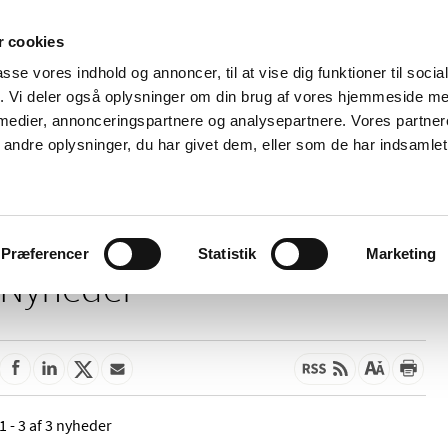
 cookies
passe vores indhold og annoncer, til at vise dig funktioner til soci
Nyheder
Om os
Kontakt
fik. Vi deler også oplysninger om din brug af vores hjemmeside m
 medier, annonceringspartnere og analysepartnere. Vores partne
 og
Tilskud og
Apoteker og salg af
Me
ndre oplysninger, du har givet dem, eller som de har indsamlet 
rmation
priser
medicin
ud
Præferencer
Statistik
Marketing
Nyheder
1 - 3 af 3 nyheder