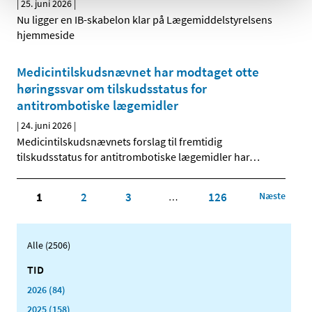
|
25. juni 2026
|
Nu ligger en IB-skabelon klar på Lægemiddelstyrelsens
hjemmeside
Medicintilskudsnævnet har modtaget otte
høringssvar om tilskudsstatus for
antitrombotiske lægemidler
|
24. juni 2026
|
Medicintilskudsnævnets forslag til fremtidig
tilskudsstatus for antitrombotiske lægemidler har
…
1
2
3
126
Næste
…
Alle (2506)
TID
2026 (84)
2025 (158)