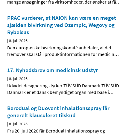
mange ansøgninger fra virksomheder, der ønsker at få
…
PRAC vurderer, at NAION kan være en meget
sjælden bivirkning ved Ozempic, Wegovy og
Rybelsus
|
8. juli 2026
|
Den europæiske bivirkningskomité anbefaler, at det
fremover skal stå i produktinformationen for medicin
…
17. Nyhedsbrev om medicinsk udstyr
|
8. juli 2026
|
Udvidet designering styrker TÜV SÜD Danmark TÜV SÜD
Danmark er et dansk bemyndiget organ med base i
…
Berodual og Duovent inhalationsspray får
generelt klausuleret tilskud
|
8. juli 2026
|
Fra 20. juli 2026 får Berodual inhalationsspray og