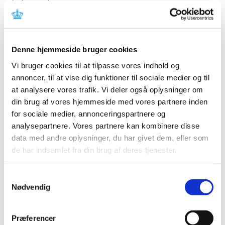
Lægemiddelstyrelsen har den 1. juli 2026 meddelt, at
Kristine Høje Beckmann får bevilling til at drive
…
Høring over nyt forslag til tilskudsstatus for
Denne hjemmeside bruger cookies
enterotabletter med acetylsalicylsyre 75 mg
Vi bruger cookies til at tilpasse vores indhold og
|
1. juli 2026
|
annoncer, til at vise dig funktioner til sociale medier og til
Medicintilskudsnævnet anbefaler i et nyt forslag, at
at analysere vores trafik. Vi deler også oplysninger om
enterotabletter med acetylsalicylsyre (ASA) 75 mg
…
din brug af vores hjemmeside med vores partnere inden
for sociale medier, annonceringspartnere og
Ansøgninger om ekstraordinært tilskud til
analysepartnere. Vores partnere kan kombinere disse
apotekere
data med andre oplysninger, du har givet dem, eller som
|
30. juni 2026
|
de har indsamlet fra din brug af deres tjenester.
Lægemiddelstyrelsen opslår hermed muligheden for, at
apotekere kan ansøge om ekstraordinært tilskud, som
…
Samtykkevalg
Nødvendig
Besøg vores nye karriereunivers, der tager dig
på en digital rundtur i Lægemiddelstyrelsen
Præferencer