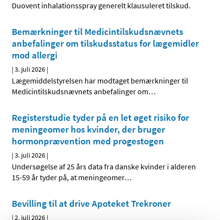
Duovent inhalationsspray generelt klausuleret tilskud.
Bemærkninger til Medicintilskudsnævnets
anbefalinger om tilskudsstatus for lægemidler
mod allergi
|
3. juli 2026
|
Lægemiddelstyrelsen har modtaget bemærkninger til
Medicintilskudsnævnets anbefalinger om
…
Registerstudie tyder på en let øget risiko for
meningeomer hos kvinder, der bruger
hormonprævention med progestogen
|
3. juli 2026
|
Undersøgelse af 25 års data fra danske kvinder i alderen
15-59 år tyder på, at meningeomer
…
Bevilling til at drive Apoteket Trekroner
|
2. juli 2026
|