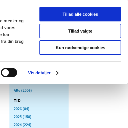
Tillad alle cookies
ale medier og
Udgivelser
Cookies
ed vores
Tillad valgte
re kan
dicinsk
Særlige
fra din brug
styr
produktområder
Kun nødvendige cookies
Vis detaljer
Alle (2506)
TID
2026 (84)
2025 (158)
2024 (224)