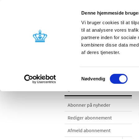
Denne hjemmeside bruger
Vi bruger cookies til at til
til at analysere vores tra
partnere inden for sociale
Godkendelse og
Bivirkninger
kombinere disse data med a
kontrol
produktinfo
af deres tjenester.
Nyheder
Samtykkevalg
Nødvendig
Nyheder
Abonner på nyheder
Rediger abonnement
Afmeld abonnement