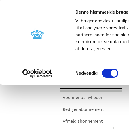
Denne hjemmeside bruger
Vi bruger cookies til at til
til at analysere vores tra
partnere inden for sociale
Godkendelse og
Bivirkninger
kombinere disse data med a
kontrol
produktinfo
af deres tjenester.
Nyheder
Samtykkevalg
Nødvendig
Nyheder
Abonner på nyheder
Rediger abonnement
Afmeld abonnement