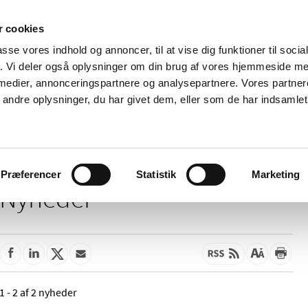
 cookies
passe vores indhold og annoncer, til at vise dig funktioner til soci
Nyheder
Om os
Kontakt
fik. Vi deler også oplysninger om din brug af vores hjemmeside m
 medier, annonceringspartnere og analysepartnere. Vores partne
 og
Tilskud og
Apoteker og salg af
Me
ndre oplysninger, du har givet dem, eller som de har indsamlet 
rmation
priser
medicin
ud
Præferencer
Statistik
Marketing
Nyheder
1 - 2 af 2 nyheder