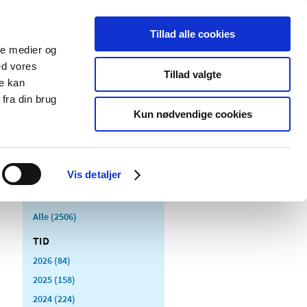
Tillad alle cookies
ale medier og
Udgivelser
Cookies
ed vores
Tillad valgte
re kan
dicinsk
Særlige
fra din brug
styr
produktområder
Kun nødvendige cookies
Vis detaljer
Alle (2506)
TID
2026 (84)
2025 (158)
2024 (224)