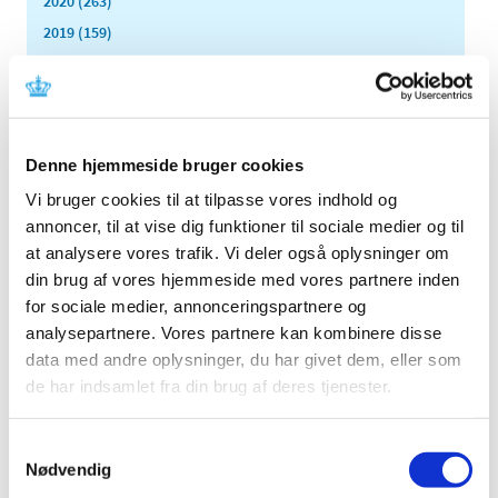
2020 (263)
2019 (159)
2018 (150)
2017 (167)
2016 (167)
2015 (33)
Denne hjemmeside bruger cookies
2014 (44)
Vi bruger cookies til at tilpasse vores indhold og
2013 (49)
annoncer, til at vise dig funktioner til sociale medier og til
2012 (44)
at analysere vores trafik. Vi deler også oplysninger om
din brug af vores hjemmeside med vores partnere inden
2011 (13)
for sociale medier, annonceringspartnere og
november (1)
analysepartnere. Vores partnere kan kombinere disse
oktober (2)
data med andre oplysninger, du har givet dem, eller som
september (2)
de har indsamlet fra din brug af deres tjenester.
august (2)
juli (1)
Samtykkevalg
juni (1)
Nødvendig
maj (2)