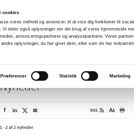
 cookies
passe vores indhold og annoncer, til at vise dig funktioner til soci
Nyheder
Om os
Kontakt
fik. Vi deler også oplysninger om din brug af vores hjemmeside m
 medier, annonceringspartnere og analysepartnere. Vores partne
 og
Tilskud og
Apoteker og salg af
Me
ndre oplysninger, du har givet dem, eller som de har indsamlet 
rmation
priser
medicin
ud
Præferencer
Statistik
Marketing
Nyheder
1 - 2 af 2 nyheder