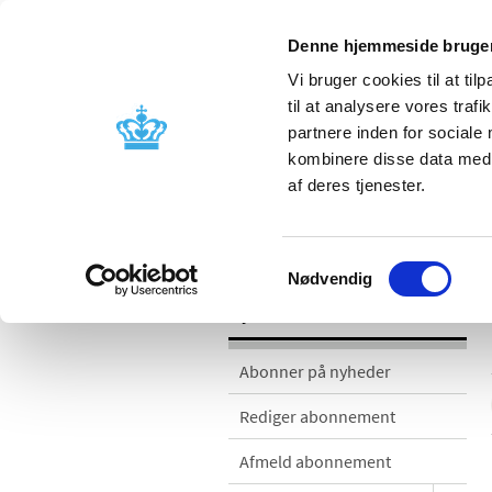
Denne hjemmeside bruger
Vi bruger cookies til at til
til at analysere vores tra
partnere inden for sociale
Godkendelse og
Bivirkninger
kombinere disse data med a
kontrol
produktinfo
af deres tjenester.
Nyheder
Samtykkevalg
Nødvendig
Nyheder
Abonner på nyheder
Rediger abonnement
Afmeld abonnement