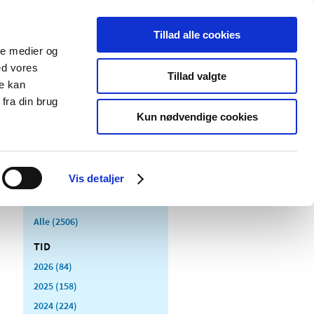
Tillad alle cookies
ale medier og
Udgivelser
Cookies
ed vores
Tillad valgte
re kan
dicinsk
Særlige
fra din brug
styr
produktområder
Kun nødvendige cookies
Vis detaljer
Alle (2506)
TID
2026 (84)
2025 (158)
2024 (224)