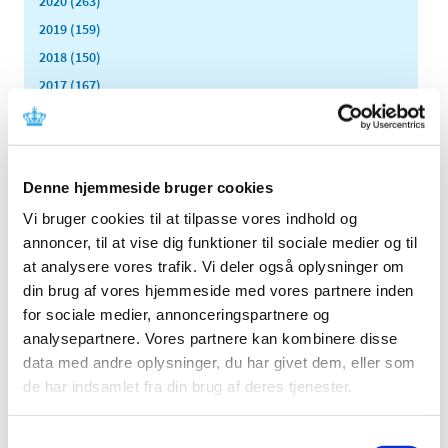
2020 (263)
2019 (159)
2018 (150)
2017 (167)
2016 (167)
2015 (33)
2014 (44)
Denne hjemmeside bruger cookies
2013 (49)
Vi bruger cookies til at tilpasse vores indhold og
2012 (44)
annoncer, til at vise dig funktioner til sociale medier og til
december (2)
at analysere vores trafik. Vi deler også oplysninger om
november (6)
din brug af vores hjemmeside med vores partnere inden
oktober (4)
for sociale medier, annonceringspartnere og
september (7)
analysepartnere. Vores partnere kan kombinere disse
august (1)
data med andre oplysninger, du har givet dem, eller som
juli (5)
de har indsamlet fra din brug af deres tjenester.
juni (3)
maj (1)
Samtykkevalg