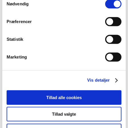
april (3)
Nødvendig
marts (3)
februar (3)
Præferencer
januar (6)
2011 (13)
Statistik
2010 (7)
2009 (14)
Marketing
2008 (8)
2007 (3)
2006 (9)
Vis detaljer
2005 (2)
Tillad alle cookies
Links
Meddelelser om forsyning af medicin til mennesker og dyr
Tillad valgte
(med søgefunktion)
Sikkerhedsmeddelelser om medicinsk udstyr