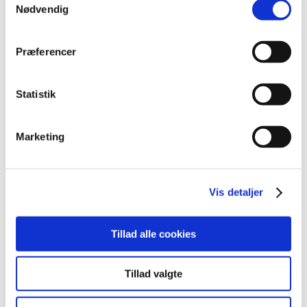
april (3)
Nødvendig
marts (3)
februar (3)
Præferencer
januar (6)
2011 (13)
Statistik
2010 (7)
2009 (14)
Marketing
2008 (8)
2007 (3)
2006 (9)
Vis detaljer
2005 (2)
Tillad alle cookies
Links
Meddelelser om forsyning af medicin til mennesker og dyr
Tillad valgte
(med søgefunktion)
Sikkerhedsmeddelelser om medicinsk udstyr