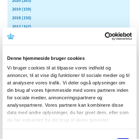
2020 (263)
2019 (159)
2018 (150)
2017 (167)
2016 (167)
2015 (33)
2014 (44)
Denne hjemmeside bruger cookies
2013 (49)
Vi bruger cookies til at tilpasse vores indhold og
2012 (44)
annoncer, til at vise dig funktioner til sociale medier og til
december (2)
at analysere vores trafik. Vi deler også oplysninger om
november (6)
din brug af vores hjemmeside med vores partnere inden
oktober (4)
for sociale medier, annonceringspartnere og
september (7)
analysepartnere. Vores partnere kan kombinere disse
august (1)
data med andre oplysninger, du har givet dem, eller som
juli (5)
de har indsamlet fra din brug af deres tjenester.
juni (3)
maj (1)
Samtykkevalg