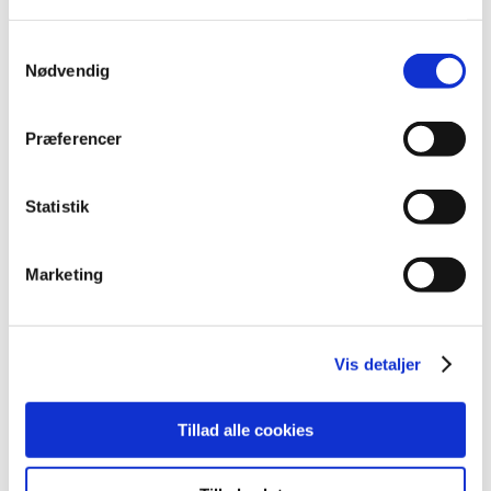
august (1)
juli (5)
Samtykkevalg
juni (3)
Nødvendig
maj (1)
april (3)
Præferencer
marts (3)
februar (3)
Statistik
januar (6)
2011 (13)
2010 (7)
Marketing
2009 (14)
2008 (8)
2007 (3)
Vis detaljer
2006 (9)
2005 (2)
Tillad alle cookies