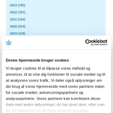
2023 (195)
2022 (197)
2021 (516)
2020 (263)
2019 (159)
2018 (150)
2017 (167)
2016 (167)
Denne hjemmeside bruger cookies
2015 (33)
Vi bruger cookies til at tilpasse vores indhold og
2014 (44)
annoncer, til at vise dig funktioner til sociale medier og til
2013 (49)
at analysere vores trafik. Vi deler også oplysninger om
2012 (44)
din brug af vores hjemmeside med vores partnere inden
december (2)
for sociale medier, annonceringspartnere og
november (6)
analysepartnere. Vores partnere kan kombinere disse
oktober (4)
data med andre oplysninger, du har givet dem, eller som
september (7)
de har indsamlet fra din brug af deres tjenester.