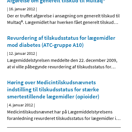
Afgørelse om generelt tilskud til Multaq®
|
16. januar 2012
|
Der er truffet afgørelse i ansøgning om generelt tilskud til
Multaq®. Lægemidlet har hverken fået generelt tilskud
…
Revurdering af tilskudsstatus for lægemidler
mod diabetes (ATC-gruppe A10)
|
12. januar 2012
|
Lægemiddelstyrelsen meddelte den 22. december 2009,
at vi ville påbegynde revurdering af tilskudsstatus for
…
Høring over Medicintilskudsnævnets
indstilling til tilskudsstatus for stærke
smertestillende lægemidler (opioider)
|
4. januar 2012
|
Medicintilskudsnævnet har på Lægemiddelstyrelsens
foranledning revurderet tilskudsstatus for lægemidler i
…