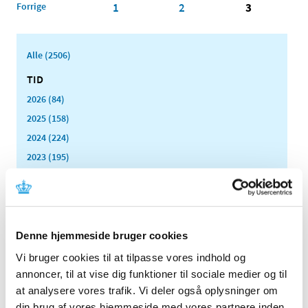
Forrige
1
2
3
Alle (2506)
TID
2026 (84)
2025 (158)
2024 (224)
2023 (195)
2022 (197)
2021 (516)
2020 (263)
2019 (159)
Denne hjemmeside bruger cookies
2018 (150)
Vi bruger cookies til at tilpasse vores indhold og
2017 (167)
annoncer, til at vise dig funktioner til sociale medier og til
at analysere vores trafik. Vi deler også oplysninger om
2016 (167)
din brug af vores hjemmeside med vores partnere inden