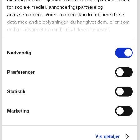
2015 (33)
for sociale medier, annonceringspartnere og
2014 (44)
analysepartnere. Vores partnere kan kombinere disse
2013 (49)
data med andre oplysninger, du har givet dem, eller som
2012 (44)
de har indsamlet fra din brug af deres tjenester.
december (2)
november (6)
Samtykkevalg
oktober (4)
Nødvendig
september (7)
august (1)
Præferencer
juli (5)
juni (3)
Statistik
maj (1)
april (3)
marts (3)
Marketing
februar (3)
januar (6)
2011 (13)
Vis detaljer