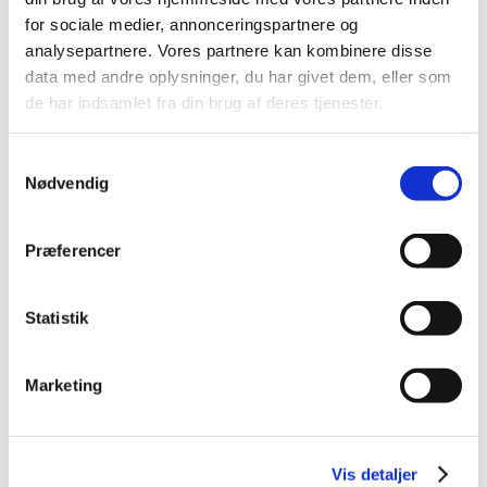
2015 (33)
for sociale medier, annonceringspartnere og
2014 (44)
analysepartnere. Vores partnere kan kombinere disse
2013 (49)
data med andre oplysninger, du har givet dem, eller som
2012 (44)
de har indsamlet fra din brug af deres tjenester.
december (2)
november (6)
Samtykkevalg
oktober (4)
Nødvendig
september (7)
august (1)
Præferencer
juli (5)
juni (3)
Statistik
maj (1)
april (3)
marts (3)
Marketing
februar (3)
januar (6)
2011 (13)
Vis detaljer