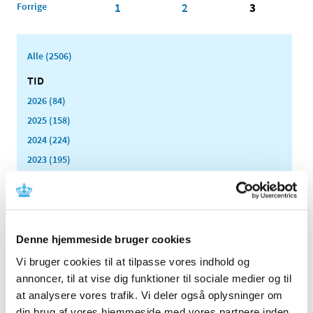
Forrige
1
2
3
Alle (2506)
TID
2026 (84)
2025 (158)
2024 (224)
2023 (195)
2022 (197)
2021 (516)
2020 (263)
2019 (159)
Denne hjemmeside bruger cookies
2018 (150)
Vi bruger cookies til at tilpasse vores indhold og
2017 (167)
annoncer, til at vise dig funktioner til sociale medier og til
at analysere vores trafik. Vi deler også oplysninger om
2016 (167)
din brug af vores hjemmeside med vores partnere inden