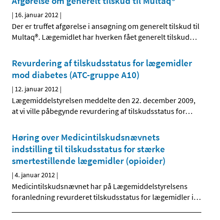
Afgørelse om generelt tilskud til Multaq®
|
16. januar 2012
|
Der er truffet afgørelse i ansøgning om generelt tilskud til
Multaq®. Lægemidlet har hverken fået generelt tilskud
…
Revurdering af tilskudsstatus for lægemidler
mod diabetes (ATC-gruppe A10)
|
12. januar 2012
|
Lægemiddelstyrelsen meddelte den 22. december 2009,
at vi ville påbegynde revurdering af tilskudsstatus for
…
Høring over Medicintilskudsnævnets
indstilling til tilskudsstatus for stærke
smertestillende lægemidler (opioider)
|
4. januar 2012
|
Medicintilskudsnævnet har på Lægemiddelstyrelsens
foranledning revurderet tilskudsstatus for lægemidler i
…