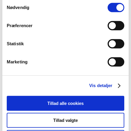
Samtykkevalg
april (6)
Nødvendig
marts (10)
februar (4)
januar (2)
Præferencer
2012 (44)
2011 (13)
Statistik
2010 (7)
2009 (14)
Marketing
2008 (8)
2007 (3)
2006 (9)
Vis detaljer
2005 (2)
Tillad alle cookies
Links
Meddelelser om forsyning af medicin til mennesker og dyr
Tillad valgte
(med søgefunktion)