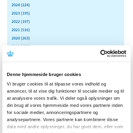
2024 (224)
2023 (195)
2022 (197)
2021 (516)
2020 (263)
2019 (159)
2018 (150)
2017 (167)
2016 (167)
Denne hjemmeside bruger cookies
2015 (33)
Vi bruger cookies til at tilpasse vores indhold og
2014 (44)
annoncer, til at vise dig funktioner til sociale medier og til
december (3)
at analysere vores trafik. Vi deler også oplysninger om
november (3)
din brug af vores hjemmeside med vores partnere inden
oktober (1)
for sociale medier, annonceringspartnere og
september (7)
analysepartnere. Vores partnere kan kombinere disse
august (4)
data med andre oplysninger, du har givet dem, eller som