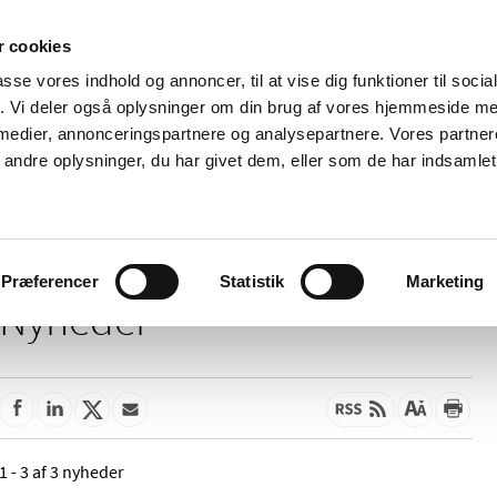
 cookies
passe vores indhold og annoncer, til at vise dig funktioner til soci
Nyheder
Om os
Kontakt
fik. Vi deler også oplysninger om din brug af vores hjemmeside m
 medier, annonceringspartnere og analysepartnere. Vores partne
 og
Tilskud og
Apoteker og salg af
Me
ndre oplysninger, du har givet dem, eller som de har indsamlet 
rmation
priser
medicin
ud
Præferencer
Statistik
Marketing
Nyheder
1 - 3 af 3 nyheder