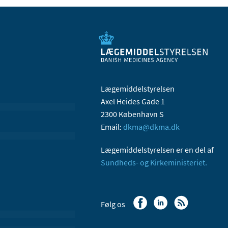
Lægemiddelstyrelsen
Axel Heides Gade 1
2300 København S
Email:
dkma@dkma.dk
Lægemiddelstyrelsen er en del af
Sundheds- og Kirkeministeriet.
Følg os