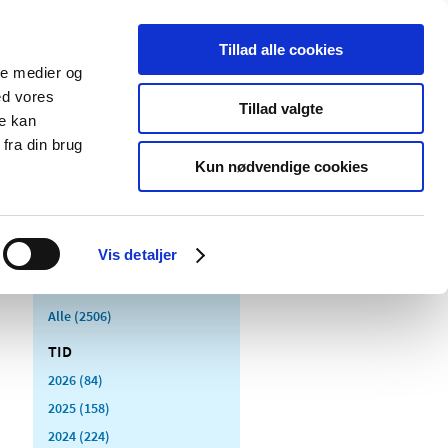
Tillad alle cookies
ale medier og
Udgivelser
Cookies
ed vores
Tillad valgte
re kan
dicinsk
Særlige
fra din brug
styr
produktområder
Kun nødvendige cookies
Vis detaljer
Alle (2506)
TID
2026 (84)
2025 (158)
2024 (224)