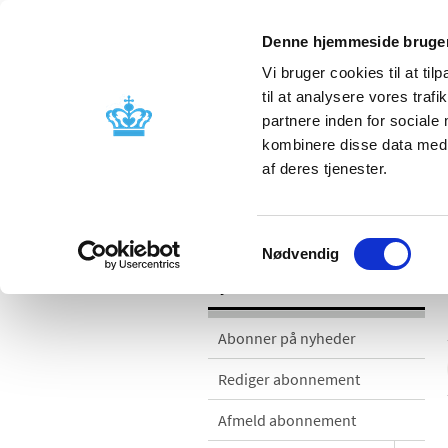
Denne hjemmeside bruger
Vi bruger cookies til at til
til at analysere vores tra
partnere inden for sociale
Godkendelse og
Bivirkninger
kombinere disse data med a
kontrol
produktinfo
af deres tjenester.
Nyheder
Samtykkevalg
Nødvendig
Nyheder
Abonner på nyheder
Rediger abonnement
Afmeld abonnement