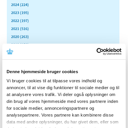
2024 (224)
2023 (195)
2022 (197)
2021 (516)
2020 (263)
2019 (159)
2018 (150)
2017 (167)
2016 (167)
Denne hjemmeside bruger cookies
2015 (33)
Vi bruger cookies til at tilpasse vores indhold og
2014 (44)
annoncer, til at vise dig funktioner til sociale medier og til
december (3)
at analysere vores trafik. Vi deler også oplysninger om
november (3)
din brug af vores hjemmeside med vores partnere inden
oktober (1)
for sociale medier, annonceringspartnere og
september (7)
analysepartnere. Vores partnere kan kombinere disse
august (4)
data med andre oplysninger, du har givet dem, eller som