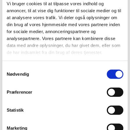
2021 (516)
Vi bruger cookies til at tilpasse vores indhold og
annoncer, til at vise dig funktioner til sociale medier og til
2020 (263)
at analysere vores trafik. Vi deler også oplysninger om
2019 (159)
din brug af vores hjemmeside med vores partnere inden
2018 (150)
for sociale medier, annonceringspartnere og
2017 (167)
analysepartnere. Vores partnere kan kombinere disse
2016 (167)
data med andre oplysninger, du har givet dem, eller som
2015 (33)
de har indsamlet fra din brug af deres tjenester.
2014 (44)
december (3)
Samtykkevalg
Nødvendig
november (3)
oktober (1)
september (7)
Præferencer
august (4)
juli (2)
Statistik
juni (8)
maj (2)
april (2)
Marketing