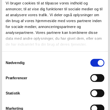
2021 (516)
Vi bruger cookies til at tilpasse vores indhold og
annoncer, til at vise dig funktioner til sociale medier og til
2020 (263)
at analysere vores trafik. Vi deler også oplysninger om
2019 (159)
din brug af vores hjemmeside med vores partnere inden
2018 (150)
for sociale medier, annonceringspartnere og
2017 (167)
analysepartnere. Vores partnere kan kombinere disse
2016 (167)
data med andre oplysninger, du har givet dem, eller som
2015 (33)
de har indsamlet fra din brug af deres tjenester.
2014 (44)
december (3)
Samtykkevalg
Nødvendig
november (3)
oktober (1)
september (7)
Præferencer
august (4)
juli (2)
Statistik
juni (8)
maj (2)
april (2)
Marketing