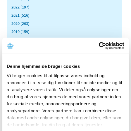
2022 (197)
2021 (516)
2020 (263)
2019 (159)
2018 (150)
2017 (167)
2016 (167)
2015 (33)
Denne hjemmeside bruger cookies
2014 (44)
Vi bruger cookies til at tilpasse vores indhold og
december (3)
annoncer, til at vise dig funktioner til sociale medier og til
november (3)
at analysere vores trafik. Vi deler også oplysninger om
oktober (1)
din brug af vores hjemmeside med vores partnere inden
september (7)
for sociale medier, annonceringspartnere og
august (4)
analysepartnere. Vores partnere kan kombinere disse
data med andre oplysninger, du har givet dem, eller som
juli (2)
de har indsamlet fra din brug af deres tjenester.
juni (8)