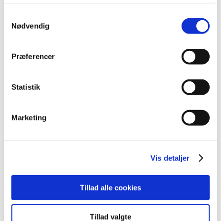
maj (2)
Samtykkevalg
april (2)
Nødvendig
marts (3)
februar (6)
januar (3)
Præferencer
2013 (49)
2012 (44)
Statistik
2011 (13)
2010 (7)
Marketing
2009 (14)
2008 (8)
2007 (3)
Vis detaljer
2006 (9)
2005 (2)
Tillad alle cookies
Links
Tillad valgte