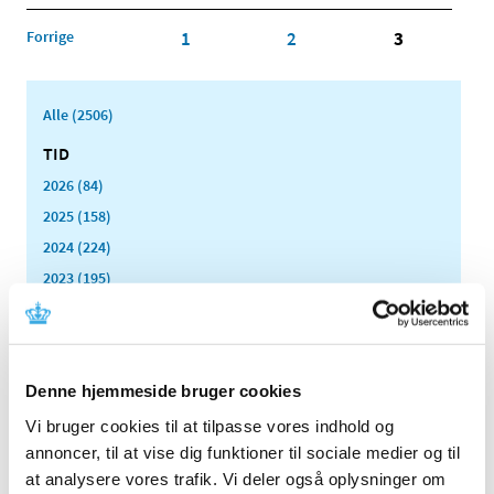
Forrige
1
2
3
Alle (2506)
TID
2026 (84)
2025 (158)
2024 (224)
2023 (195)
2022 (197)
2021 (516)
2020 (263)
Denne hjemmeside bruger cookies
2019 (159)
Vi bruger cookies til at tilpasse vores indhold og
2018 (150)
annoncer, til at vise dig funktioner til sociale medier og til
2017 (167)
at analysere vores trafik. Vi deler også oplysninger om
2016 (167)