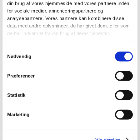
din brug af vores hjemmeside med vores partnere inden
2015 (33)
for sociale medier, annonceringspartnere og
2014 (44)
analysepartnere. Vores partnere kan kombinere disse
december (3)
data med andre oplysninger, du har givet dem, eller som
de har indsamlet fra din brug af deres tjenester.
november (3)
oktober (1)
september (7)
Samtykkevalg
Nødvendig
august (4)
juli (2)
juni (8)
Præferencer
maj (2)
april (2)
Statistik
marts (3)
februar (6)
Marketing
januar (3)
2013 (49)
2012 (44)
Vis detaljer