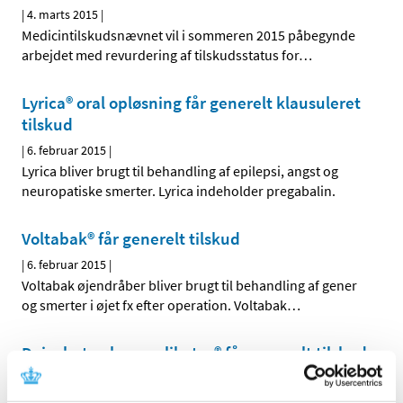
|
4. marts 2015
|
Medicintilskudsnævnet vil i sommeren 2015 påbegynde
arbejdet med revurdering af tilskudsstatus for
…
Lyrica® oral opløsning får generelt klausuleret
tilskud
|
6. februar 2015
|
Lyrica bliver brugt til behandling af epilepsi, angst og
neuropatiske smerter. Lyrica indeholder pregabalin.
Voltabak® får generelt tilskud
|
6. februar 2015
|
Voltabak øjendråber bliver brugt til behandling af gener
og smerter i øjet fx efter operation. Voltabak
…
Daivobet gel m applikator® får generelt tilskud
|
28. januar 2015
|
Sundhedsstyrelsen giver generelt tilskud til Daivobet gel