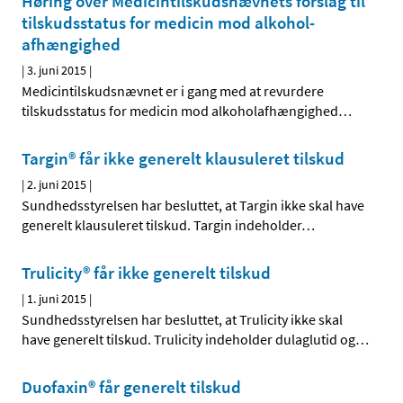
Høring over Medicintilskuds­nævnets forslag til
tilskudsstatus for medicin mod alkohol­
afhængighed
|
3. juni 2015
|
Medicintilskudsnævnet er i gang med at revurdere
tilskudsstatus for medicin mod alkoholafhængighed
…
Targin® får ikke generelt klausuleret tilskud
|
2. juni 2015
|
Sundhedsstyrelsen har besluttet, at Targin ikke skal have
generelt klausuleret tilskud. Targin indeholder
…
Trulicity® får ikke generelt tilskud
|
1. juni 2015
|
Sundhedsstyrelsen har besluttet, at Trulicity ikke skal
have generelt tilskud. Trulicity indeholder dulaglutid og
…
Duofaxin® får generelt tilskud