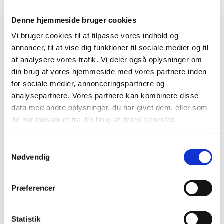
m applikator.
Denne hjemmeside bruger cookies
Endelig indstilling til tilskudsstatus for
Vi bruger cookies til at tilpasse vores indhold og
NSAID’er og medicin mod svage smerter
annoncer, til at vise dig funktioner til sociale medier og til
at analysere vores trafik. Vi deler også oplysninger om
|
27. januar 2015
|
din brug af vores hjemmeside med vores partnere inden
Medicintilskudsnævnet har revurderet tilskudsstatus for
for sociale medier, annonceringspartnere og
NSAID’er og medicin mod svage smerter (ATC-gruppe
…
analysepartnere. Vores partnere kan kombinere disse
data med andre oplysninger, du har givet dem, eller som
Taptiqom® får generelt tilskud
de har indsamlet fra din brug af deres tjenester.
|
26. januar 2015
|
Sundhedsstyrelsen giver generelt tilskud til Taptiqom
Samtykkevalg
(enkeltdosisbeholder).
Nødvendig
Forrige
1
2
Præferencer
Alle (2506)
Statistik