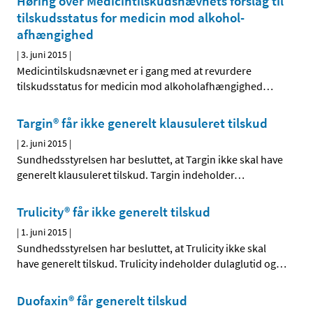
Høring over Medicintilskuds­nævnets forslag til
tilskudsstatus for medicin mod alkohol­
afhængighed
|
3. juni 2015
|
Medicintilskudsnævnet er i gang med at revurdere
tilskudsstatus for medicin mod alkoholafhængighed
…
Targin® får ikke generelt klausuleret tilskud
|
2. juni 2015
|
Sundhedsstyrelsen har besluttet, at Targin ikke skal have
generelt klausuleret tilskud. Targin indeholder
…
Trulicity® får ikke generelt tilskud
|
1. juni 2015
|
Sundhedsstyrelsen har besluttet, at Trulicity ikke skal
have generelt tilskud. Trulicity indeholder dulaglutid og
…
Duofaxin® får generelt tilskud