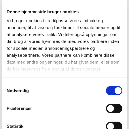
m applikator.
Denne hjemmeside bruger cookies
Endelig indstilling til tilskudsstatus for
Vi bruger cookies til at tilpasse vores indhold og
NSAID’er og medicin mod svage smerter
annoncer, til at vise dig funktioner til sociale medier og til
at analysere vores trafik. Vi deler også oplysninger om
|
27. januar 2015
|
din brug af vores hjemmeside med vores partnere inden
Medicintilskudsnævnet har revurderet tilskudsstatus for
for sociale medier, annonceringspartnere og
NSAID’er og medicin mod svage smerter (ATC-gruppe
…
analysepartnere. Vores partnere kan kombinere disse
data med andre oplysninger, du har givet dem, eller som
Taptiqom® får generelt tilskud
de har indsamlet fra din brug af deres tjenester.
|
26. januar 2015
|
Sundhedsstyrelsen giver generelt tilskud til Taptiqom
Samtykkevalg
(enkeltdosisbeholder).
Nødvendig
Forrige
1
2
Præferencer
Alle (2506)
Statistik