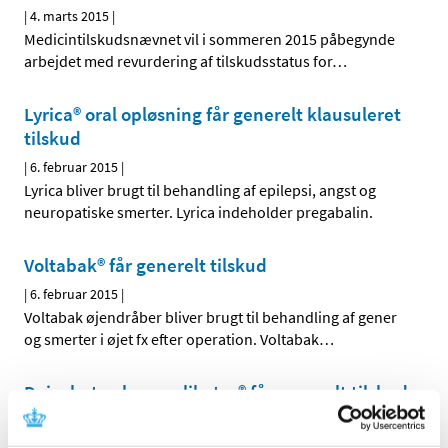
|
4. marts 2015
|
Medicintilskudsnævnet vil i sommeren 2015 påbegynde
arbejdet med revurdering af tilskudsstatus for
…
Lyrica® oral opløsning får generelt klausuleret
tilskud
|
6. februar 2015
|
Lyrica bliver brugt til behandling af epilepsi, angst og
neuropatiske smerter. Lyrica indeholder pregabalin.
Voltabak® får generelt tilskud
|
6. februar 2015
|
Voltabak øjendråber bliver brugt til behandling af gener
og smerter i øjet fx efter operation. Voltabak
…
Daivobet gel m applikator® får generelt tilskud
|
28. januar 2015
|
Sundhedsstyrelsen giver generelt tilskud til Daivobet gel