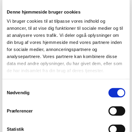
m applikator.
Denne hjemmeside bruger cookies
Endelig indstilling til tilskudsstatus for
Vi bruger cookies til at tilpasse vores indhold og
NSAID’er og medicin mod svage smerter
annoncer, til at vise dig funktioner til sociale medier og til
at analysere vores trafik. Vi deler også oplysninger om
|
27. januar 2015
|
din brug af vores hjemmeside med vores partnere inden
Medicintilskudsnævnet har revurderet tilskudsstatus for
for sociale medier, annonceringspartnere og
NSAID’er og medicin mod svage smerter (ATC-gruppe
…
analysepartnere. Vores partnere kan kombinere disse
data med andre oplysninger, du har givet dem, eller som
Taptiqom® får generelt tilskud
de har indsamlet fra din brug af deres tjenester.
|
26. januar 2015
|
Sundhedsstyrelsen giver generelt tilskud til Taptiqom
Samtykkevalg
(enkeltdosisbeholder).
Nødvendig
Forrige
1
2
Præferencer
Alle (2506)
Statistik