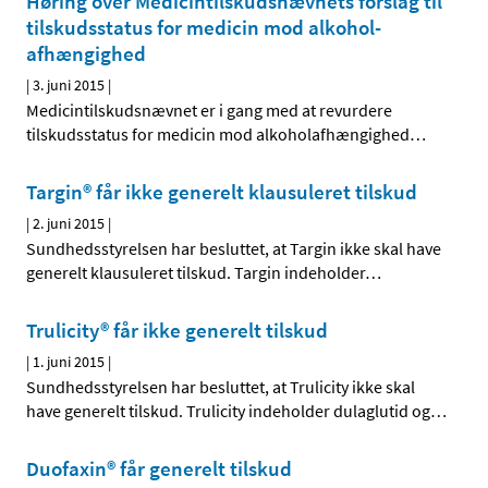
Høring over Medicintilskuds­nævnets forslag til
tilskudsstatus for medicin mod alkohol­
afhængighed
|
3. juni 2015
|
Medicintilskudsnævnet er i gang med at revurdere
tilskudsstatus for medicin mod alkoholafhængighed
…
Targin® får ikke generelt klausuleret tilskud
|
2. juni 2015
|
Sundhedsstyrelsen har besluttet, at Targin ikke skal have
generelt klausuleret tilskud. Targin indeholder
…
Trulicity® får ikke generelt tilskud
|
1. juni 2015
|
Sundhedsstyrelsen har besluttet, at Trulicity ikke skal
have generelt tilskud. Trulicity indeholder dulaglutid og
…
Duofaxin® får generelt tilskud