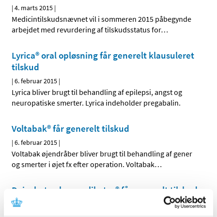
|
4. marts 2015
|
Medicintilskudsnævnet vil i sommeren 2015 påbegynde
arbejdet med revurdering af tilskudsstatus for
…
Lyrica® oral opløsning får generelt klausuleret
tilskud
|
6. februar 2015
|
Lyrica bliver brugt til behandling af epilepsi, angst og
neuropatiske smerter. Lyrica indeholder pregabalin.
Voltabak® får generelt tilskud
|
6. februar 2015
|
Voltabak øjendråber bliver brugt til behandling af gener
og smerter i øjet fx efter operation. Voltabak
…
Daivobet gel m applikator® får generelt tilskud
|
28. januar 2015
|
Sundhedsstyrelsen giver generelt tilskud til Daivobet gel