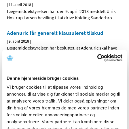
|
11. april 2018
|
Lægemiddelstyrelsen har den 9. april 2018 meddelt Ulrik
Hostrup Larsen bevilling til at drive Kolding Sønderbro
…
Adenuric får generelt klausuleret tilskud
|
9. april 2018
|
Lægemiddelstyrelsen har besluttet, at Adenuric skal have
generelt klausuleret tilskud med virkning fra 23. april
…
Akupunkturnåle med falske CE-mærker
|
6. april 2018
|
Denne hjemmeside bruger cookies
Sterile akupunkturnåle med falsk CE-mærke sælges på
Vi bruger cookies til at tilpasse vores indhold og
nettet. Vær opmærksom på produkterne, da der ikke
…
annoncer, til at vise dig funktioner til sociale medier og til
at analysere vores trafik. Vi deler også oplysninger om
din brug af vores hjemmeside med vores partnere inden
Alle (2506)
for sociale medier, annonceringspartnere og
TID
analysepartnere. Vores partnere kan kombinere disse
data med andre oplysninger, du har givet dem, eller som