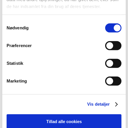
2026 (84)
de har indsamlet fra din brug af deres tjenester.
2025 (158)
2024 (224)
Samtykkevalg
2023 (195)
Nødvendig
2022 (197)
2021 (516)
Præferencer
2020 (263)
2019 (159)
Statistik
2018 (150)
december (12)
november (10)
Marketing
oktober (16)
september (11)
august (6)
Vis detaljer
juli (8)
juni (13)
Tillad alle cookies
maj (18)