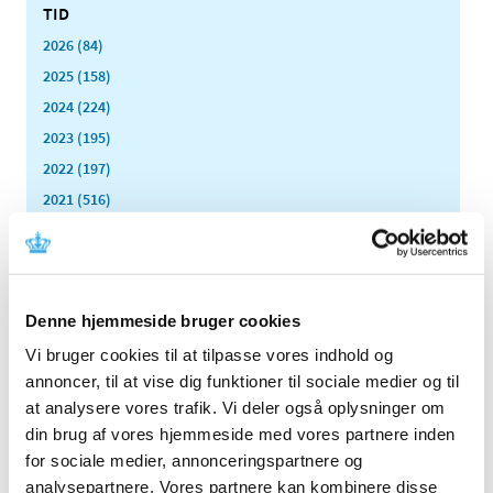
TID
2026 (84)
2025 (158)
2024 (224)
2023 (195)
2022 (197)
2021 (516)
2020 (263)
2019 (159)
december (11)
november (23)
Denne hjemmeside bruger cookies
oktober (20)
Vi bruger cookies til at tilpasse vores indhold og
september (17)
annoncer, til at vise dig funktioner til sociale medier og til
august (10)
at analysere vores trafik. Vi deler også oplysninger om
juli (14)
din brug af vores hjemmeside med vores partnere inden
for sociale medier, annonceringspartnere og
juni (12)
analysepartnere. Vores partnere kan kombinere disse
maj (5)