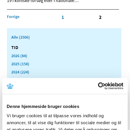
19 i kliniske forsøg eller i nationale
…
Forrige
1
2
Alle (2506)
TID
2026 (84)
2025 (158)
2024 (224)
2023 (195)
2022 (197)
2021 (516)
2020 (263)
Denne hjemmeside bruger cookies
december (24)
Vi bruger cookies til at tilpasse vores indhold og
november (33)
annoncer, til at vise dig funktioner til sociale medier og til
oktober (20)
at analysere vores trafik. Vi deler også oplysninger om