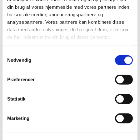
september (20)
din brug af vores hjemmeside med vores partnere inden
august (17)
for sociale medier, annonceringspartnere og
juli (11)
analysepartnere. Vores partnere kan kombinere disse
juni (21)
data med andre oplysninger, du har givet dem, eller som
de har indsamlet fra din brug af deres tjenester.
maj (21)
april (24)
marts (42)
Samtykkevalg
Nødvendig
februar (12)
januar (18)
2019 (159)
Præferencer
2018 (150)
2017 (167)
Statistik
2016 (167)
2015 (33)
Marketing
2014 (44)
2013 (49)
2012 (44)