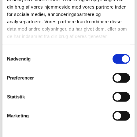
september (20)
din brug af vores hjemmeside med vores partnere inden
august (17)
for sociale medier, annonceringspartnere og
juli (11)
analysepartnere. Vores partnere kan kombinere disse
juni (21)
data med andre oplysninger, du har givet dem, eller som
de har indsamlet fra din brug af deres tjenester.
maj (21)
april (24)
marts (42)
Samtykkevalg
Nødvendig
februar (12)
januar (18)
2019 (159)
Præferencer
2018 (150)
2017 (167)
Statistik
2016 (167)
2015 (33)
Marketing
2014 (44)
2013 (49)
2012 (44)