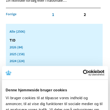
19 i kliniske forsøg eller i nationale
…
Forrige
1
2
Alle (2506)
TID
2026 (84)
2025 (158)
2024 (224)
2023 (195)
2022 (197)
2021 (516)
2020 (263)
Denne hjemmeside bruger cookies
december (24)
Vi bruger cookies til at tilpasse vores indhold og
november (33)
annoncer, til at vise dig funktioner til sociale medier og til
oktober (20)
at analysere vores trafik. Vi deler også oplysninger om