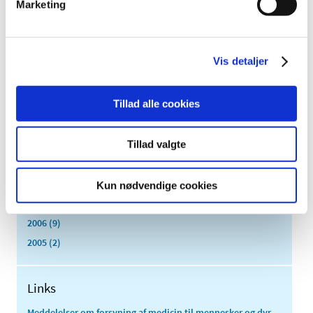
Marketing
2017 (167)
2016 (167)
2015 (33)
Vis detaljer
2014 (44)
2013 (49)
Tillad alle cookies
2012 (44)
2011 (13)
Tillad valgte
2010 (7)
2009 (14)
2008 (8)
Kun nødvendige cookies
2007 (3)
2006 (9)
2005 (2)
Links
Meddelelser om forsyning af medicin til mennesker og dyr