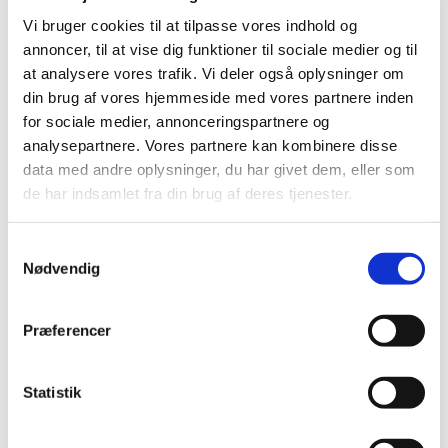
2022 (197)
Vi bruger cookies til at tilpasse vores indhold og
2021 (516)
annoncer, til at vise dig funktioner til sociale medier og til
december (50)
at analysere vores trafik. Vi deler også oplysninger om
november (51)
din brug af vores hjemmeside med vores partnere inden
oktober (45)
for sociale medier, annonceringspartnere og
september (57)
analysepartnere. Vores partnere kan kombinere disse
august (33)
data med andre oplysninger, du har givet dem, eller som
juli (45)
de har indsamlet fra din brug af deres tjenester.
juni (49)
maj (40)
Samtykkevalg
Nødvendig
april (31)
marts (56)
februar (33)
Præferencer
januar (26)
2020 (263)
Statistik
2019 (159)
2018 (150)