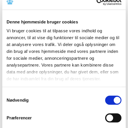
(Moderna), uge 35
|
2. september 2021
|
Lægemiddelstyrelsen har behandlet i alt 2.690
Denne hjemmeside bruger cookies
indberetninger om formodede bivirkninger ved
…
Vi bruger cookies til at tilpasse vores indhold og
annoncer, til at vise dig funktioner til sociale medier og til
Status på behandlede indberetninger om
at analysere vores trafik. Vi deler også oplysninger om
formodede bivirkninger ved COVID-19 Vaccine
din brug af vores hjemmeside med vores partnere inden
Janssen (Johnson & Johnson), uge 35
for sociale medier, annonceringspartnere og
|
2. september 2021
|
analysepartnere. Vores partnere kan kombinere disse
Lægemiddelstyrelsen har frem til den 31. august 2021
data med andre oplysninger, du har givet dem, eller som
modtaget 456 indberetninger om formodede
…
de har indsamlet fra din brug af deres tjenester.
Status på behandlede indberetninger om
Samtykkevalg
formodede bivirkninger ved Vaxzevria
Nødvendig
(AstraZeneca), uge 35
|
2. september 2021
|
Præferencer
Lægemiddelstyrelsen har behandlet i alt 3.869
indberetninger om formodede bivirkninger ved
…