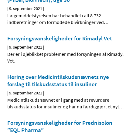
|
9. september 2021
|
Lægemiddelstyrelsen har behandlet i alt 8.732
indberetninger om formodede bivirkninger ved
…
Forsyningsvanskeligheder for Rimadyl Vet
|
9. september 2021
|
Der er i øjeblikket problemer med forsyningen af Rimadyl
Vet.
Høring over Medicintilskudsnævnets nye
forslag til tilskudsstatus til insuliner
|
9. september 2021
|
Medicintilskudsnævnet er i gang med at revurdere
tilskudsstatus for insuliner og har nu færdiggjort et nyt
…
Forsyningsvanskeligheder for Prednisolon
”EQL Pharma”