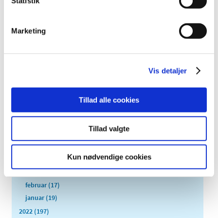
Statistik
2026 (84)
2025 (158)
Marketing
2024 (224)
2023 (195)
december (19)
Vis detaljer
november (30)
oktober (16)
september (12)
Tillad alle cookies
august (11)
juli (6)
Tillad valgte
juni (13)
maj (18)
Kun nødvendige cookies
april (13)
marts (21)
februar (17)
januar (19)
2022 (197)