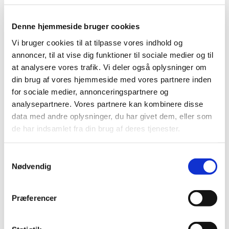
Midlertidigt praksis for deaktivering af
Denne hjemmeside bruger cookies
lægemiddelpakninger af kritiske antibiotika
Vi bruger cookies til at tilpasse vores indhold og
forlænges
annoncer, til at vise dig funktioner til sociale medier og til
|
13. april 2023
|
at analysere vores trafik. Vi deler også oplysninger om
I EU er der i øjeblikket udfordringer med forsyningen af
din brug af vores hjemmeside med vores partnere inden
antibiotika, hvorfor Det Europæiske
…
for sociale medier, annonceringspartnere og
analysepartnere. Vores partnere kan kombinere disse
Lægemiddelstyrelsen er tovholder i EU-
data med andre oplysninger, du har givet dem, eller som
overvågning af covid-19-vaccine fra Moderna
de har indsamlet fra din brug af deres tjenester.
|
5. april 2023
|
LMST har en central rolle i den overvågning af covid-19-
Samtykkevalg
vaccinerne og deres bivirkninger, som EU-landene
…
Nødvendig
Præferencer
Alle (2506)
TID