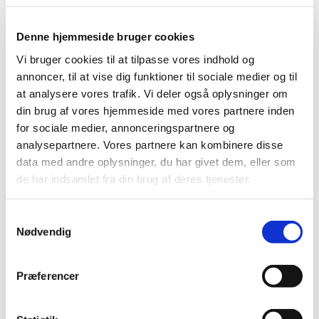
Midlertidigt praksis for deaktivering af
Denne hjemmeside bruger cookies
lægemiddelpakninger af kritiske antibiotika
Vi bruger cookies til at tilpasse vores indhold og
forlænges
annoncer, til at vise dig funktioner til sociale medier og til
|
13. april 2023
|
at analysere vores trafik. Vi deler også oplysninger om
I EU er der i øjeblikket udfordringer med forsyningen af
din brug af vores hjemmeside med vores partnere inden
antibiotika, hvorfor Det Europæiske
…
for sociale medier, annonceringspartnere og
analysepartnere. Vores partnere kan kombinere disse
Lægemiddelstyrelsen er tovholder i EU-
data med andre oplysninger, du har givet dem, eller som
overvågning af covid-19-vaccine fra Moderna
de har indsamlet fra din brug af deres tjenester.
|
5. april 2023
|
LMST har en central rolle i den overvågning af covid-19-
Samtykkevalg
vaccinerne og deres bivirkninger, som EU-landene
…
Nødvendig
Præferencer
Alle (2506)
TID