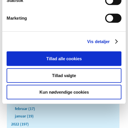
Statistik
2026 (84)
2025 (158)
Marketing
2024 (224)
2023 (195)
december (19)
Vis detaljer
november (30)
oktober (16)
september (12)
Tillad alle cookies
august (11)
juli (6)
Tillad valgte
juni (13)
maj (18)
Kun nødvendige cookies
april (13)
marts (21)
februar (17)
januar (19)
2022 (197)